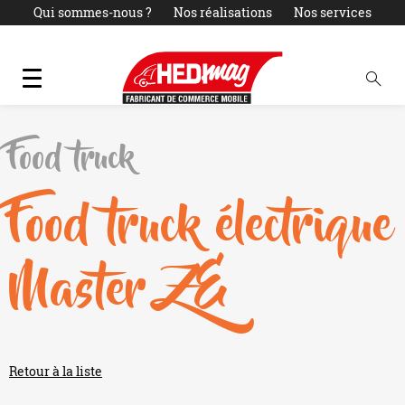
Qui sommes-nous ?
Nos réalisations
Nos services
Actualités
LOCATION
PARC OCCASIONS
Contact
Food truck
Food truck électrique
Master ZE
Retour à la liste