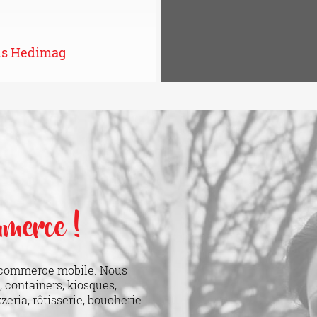
ons Hedimag
mmerce !
u commerce mobile. Nous
 containers, kiosques,
zzeria, rôtisserie, boucherie