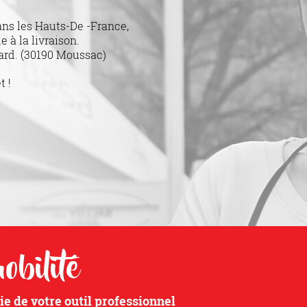
ans les Hauts-De -France,
 à la livraison.
ard. (30190 Moussac)
t !
obilité
ie de votre outil professionnel