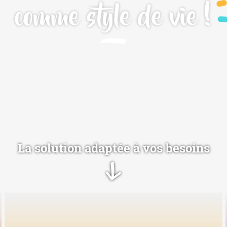
comme style de vie !
La solution adaptée à vos besoins