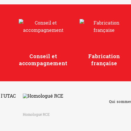
Conseil et
Fabrication
accompagnement
française
Qui somme
Homologué RCE