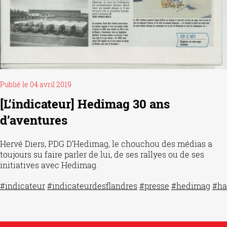
Publié le 04 avril 2019
[L’indicateur] Hedimag 30 ans
d’aventures
Hervé Diers, PDG D’Hedimag, le chouchou des médias a
toujours su faire parler de lui, de ses rallyes ou de ses
initiatives avec Hedimag.
#
indicateur
#
indicateurdesflandres
#
presse
#
hedimag
#
ha