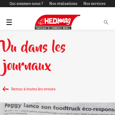
Qui sommes-nous ?
Nos réalisations
Nos services
Actualités
LOCATION
PARC OCCASIONS
Contact
Vu dans les
journaux
Retour à toutes les revues