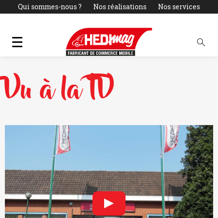
Qui sommes-nous ?
Nos réalisations
Nos services
Actualités
LOCATION
PARC OCCASIONS
Contact
Vu à la TV