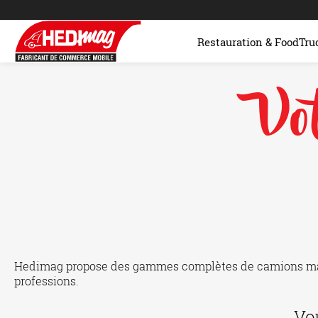
Restauration & FoodTru
Vo
Hedimag propose des gammes complètes de camions maga
professions.
Vo