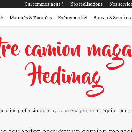
Qui sommes-nous ?
Nos réalisations
Nos servic
ck
Marchés & Tournées
Evènementiel
Bureau & Services
tre camion maga
Hedimag
sins professionnels avec aménagement et équipements int
us souhaitez acquérir un camion magasi