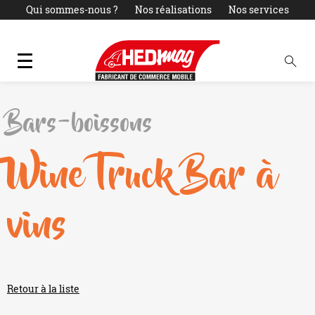
Qui sommes-nous ?
Nos réalisations
Nos services
Actualités
LOCATION
PARC OCCASIONS
Contact
Bars-boissons
Wine Truck Bar à
vins
Retour à la liste