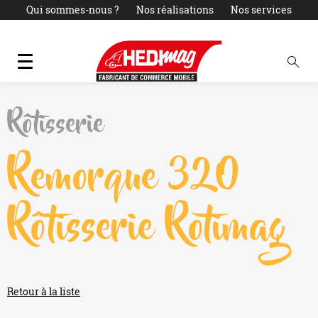
Qui sommes-nous ?
Nos réalisations
Nos services
Actualités
LOCATION
PARC OCCASIONS
Contact
Rôtisserie
Remorque 320
Rôtisserie Rotimag
Retour à la liste