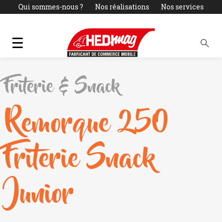
Qui sommes-nous ?
Nos réalisations
Nos services
Actualités
LOCATION
PARC OCCASIONS
Contact
Friterie & Snack
Remorque 250
Friterie Snack
Junior