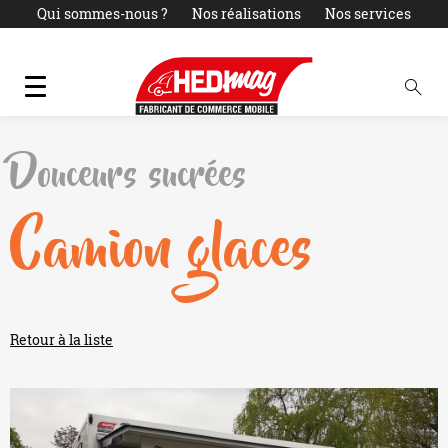
Qui sommes-nous ?
Nos réalisations
Nos services
Actualités
LOCATION
PARC OCCASIONS
Contact
Douceurs sucrées
Camion glaces
Retour à la liste