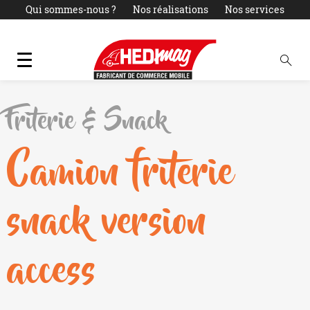
Qui sommes-nous ?
Nos réalisations
Nos services
Actualités
LOCATION
PARC OCCASIONS
Contact
Friterie & Snack
Camion friterie
snack version
access