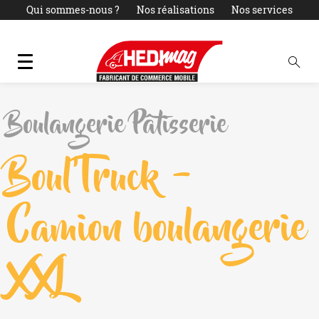
Qui sommes-nous ?
Nos réalisations
Nos services
Actualités
LOCATION
PARC OCCASIONS
Contact
Boulangerie Pâtisserie
Boul’Truck –
Camion boulangerie
XXL