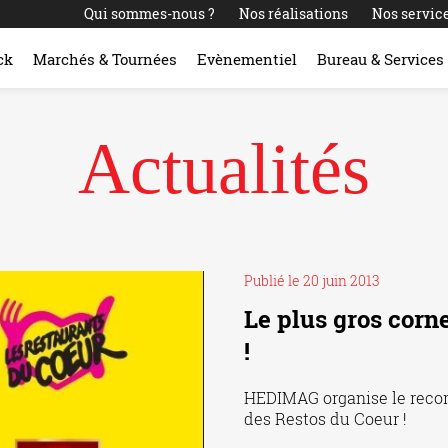
Qui sommes-nous ?
Nos réalisations
Nos servic
ck
Marchés & Tournées
Evènementiel
Bureau & Services
Actualités
Publié le 20 juin 2013
Le plus gros corn
!
HEDIMAG organise le record 
des Restos du Coeur !