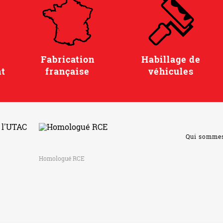
Fabrication
Habillage de
t
française
véhicules
Qui somme
Homologué RCE