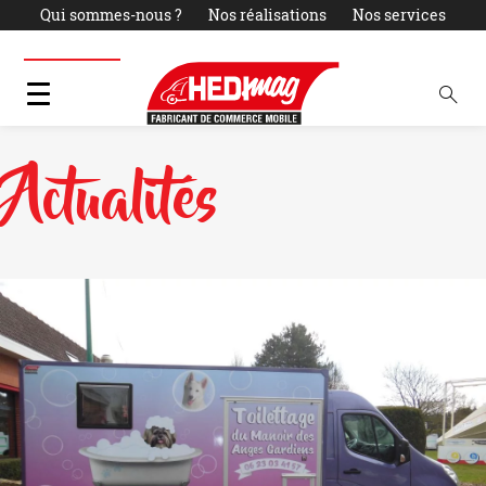
Qui sommes-nous ?
Nos réalisations
Nos services
Actualités
LOCATION
PARC OCCASIONS
Contact
Actualités