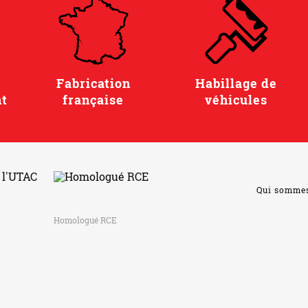
Fabrication
Habillage de
t
française
véhicules
Qui somme
Homologué RCE