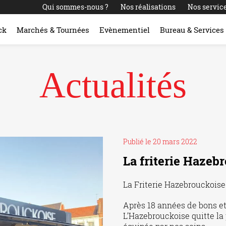
Qui sommes-nous ?
Nos réalisations
Nos servic
ck
Marchés & Tournées
Evènementiel
Bureau & Services
Actualités
Publié le 20 mars 2022
La friterie Hazeb
La Friterie Hazebrouckoise
Après 18 années de bons et 
L’Hazebrouckoise quitte la 