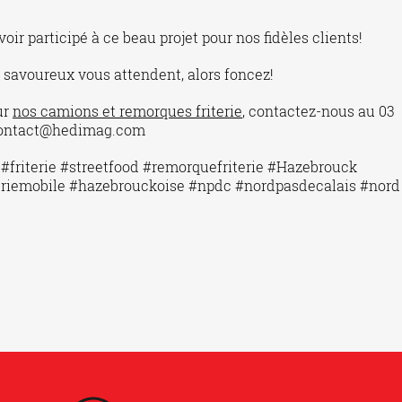
oir participé à ce beau projet pour nos fidèles clients!
… savoureux vous attendent, alors foncez!
ur
nos camions et remorques friterie
, contactez-nous au 03
 contact@hedimag.com
#friterie #streetfood #remorquefriterie #Hazebrouck
eriemobile #hazebrouckoise #npdc #nordpasdecalais #nord