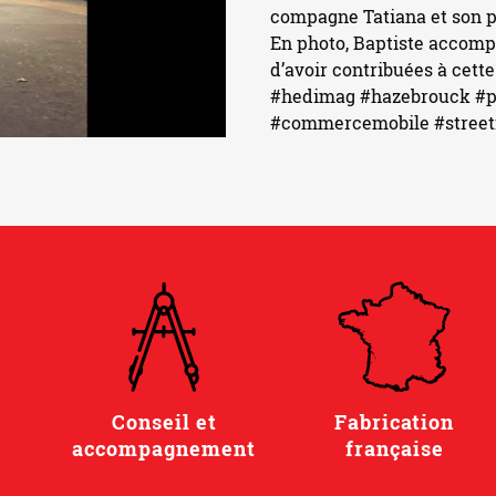
compagne Tatiana et son p
En photo, Baptiste accomp
d’avoir contribuées à cette
#hedimag
#hazebrouck
#p
#commercemobile
#stree
Conseil et
Fabrication
accompagnement
française