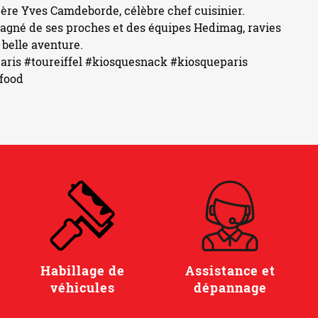
ère Yves Camdeborde, célèbre chef cuisinier.
agné de ses proches et des équipes Hedimag, ravies
 belle aventure.
aris
#toureiffel
#kiosquesnack
#kiosqueparis
tfood
Habillage de
Assistance et
véhicules
dépannage