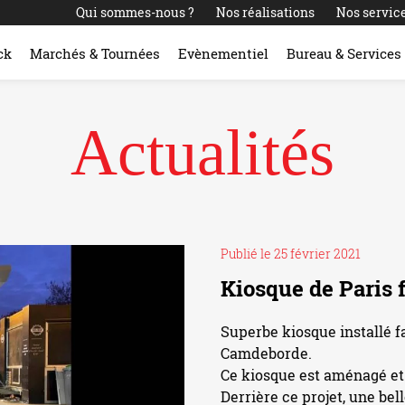
Qui sommes-nous ?
Nos réalisations
Nos servic
ck
Marchés & Tournées
Evènementiel
Bureau & Services
Actualités
Publié le 25 février 2021
Kiosque de Paris f
Superbe kiosque installé fa
Camdeborde.
Ce kiosque est aménagé et
Derrière ce projet, une bel