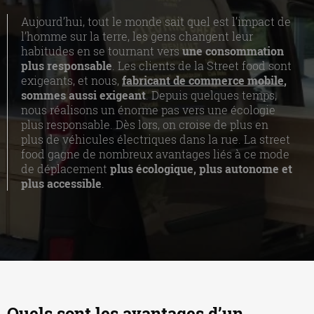
Aujourd’hui, tout le monde sait quel est l’impact de
l’homme sur la terre, les gens changent leur
habitudes en se tournant vers
une consommation
plus responsable
. Les clients de la Street food sont
exigeants, et nous,
fabricant de commerce mobile
,
sommes aussi exigeant
. Depuis quelques temps,
nous réalisons un énorme pas vers une écologie
plus responsable. Dès lors, on croise de plus en
plus de véhicules électriques dans la rue. La street
food gagne de nombreux avantages liés à ce mode
de déplacement
plus écologique, plus autonome et
plus accessible
.
Quels sont les avantages d’un