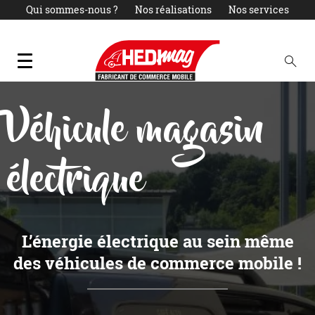
Qui sommes-nous ?
Nos réalisations
Nos services
Actualités
LOCATION
PARC OCCASIONS
Contact
Véhicule magasin
électrique
L’énergie électrique au sein même
des véhicules de commerce mobile !