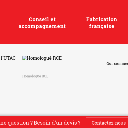
Conseil et
Fabrication
accompagnement
française
Qui somme
Homologué RCE
ne question ? Besoin d'un devis ?
Contactez-nous