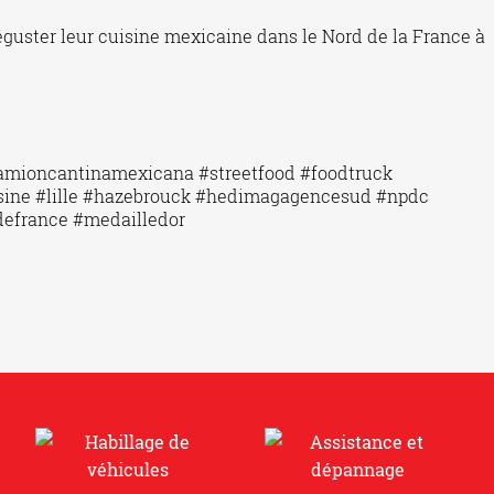
guster leur cuisine mexicaine dans le Nord de la France à
mioncantinamexicana #streetfood #foodtruck
ine #lille #hazebrouck #hedimagagencesud #npdc
defrance #medailledor