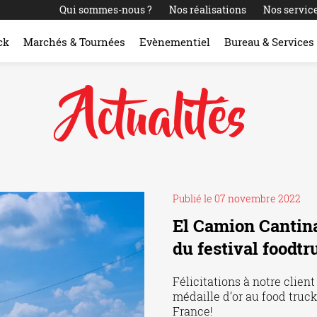
Qui sommes-nous ?
Nos réalisations
Nos servic
ck
Marchés & Tournées
Evènementiel
Bureau & Services
Actualités
Publié le 07 novembre 2022
El Camion Cantina
du festival foodtr
Félicitations à notre clie
médaille d’or au food truck 
France!