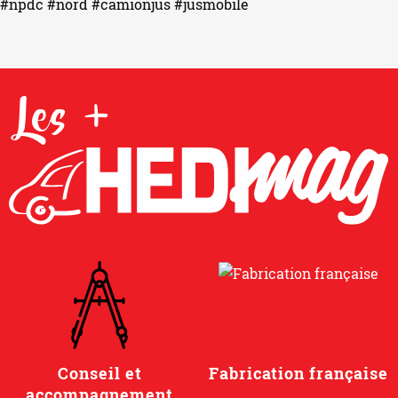
#npdc
#nord
#camionjus
#jusmobile
Les +
Conseil et
Fabrication française
accompagnement