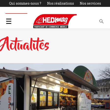
Qui sommes-nous ?
Nos réalisations
Nos services
Actualités
LOCATION
PARC OCCASIONS
Contact
Actualités