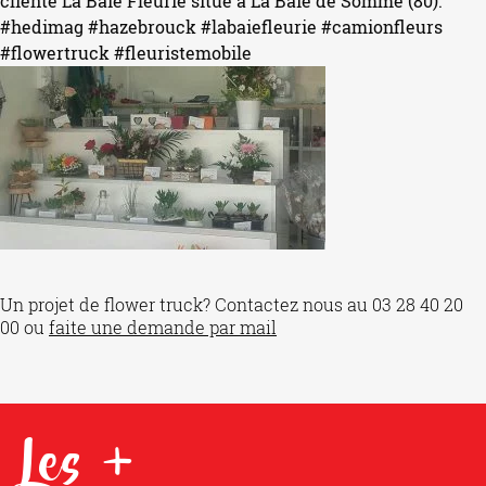
cliente La Baie Fleurie situé à La Baie de Somme (80).
#hedimag
#hazebrouck
#labaiefleurie
#camionfleurs
#flowertruck
#fleuristemobile
Un projet de flower truck? Contactez nous au 03 28 40 20
00 ou
faite une demande par mail
Les +