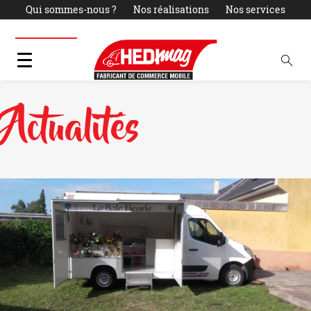
Qui sommes-nous ?
Nos réalisations
Nos services
Actualités
LOCATION
PARC OCCASIONS
Contact
Actualités